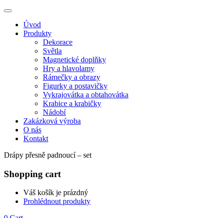
Úvod
Produkty
Dekorace
Světla
Magnetické doplňky
Hry a hlavolamy
Rámečky a obrazy
Figurky a postavičky
Vykrajovátka a obtahovátka
Krabice a krabičky
Nádobí
Zakázková výroba
O nás
Kontakt
Drápy přesně padnoucí – set
Shopping cart
Váš košík je prázdný
Prohlédnout produkty
0
Cart