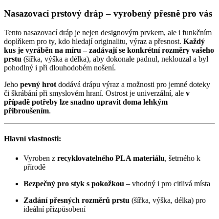
Nasazovací prstový dráp – vyrobený přesně pro vás
Tento nasazovací dráp je nejen designovým prvkem, ale i funkčním
doplňkem pro ty, kdo hledají originalitu, výraz a přesnost.
Každý
kus je vyráběn na míru – zadávají se konkrétní rozměry vašeho
prstu
(šířka, výška a délka), aby dokonale padnul, neklouzal a byl
pohodlný i při dlouhodobém nošení.
Jeho
pevný hrot
dodává drápu výraz a možnosti pro jemné doteky
či škrábání při smyslovém hraní. Ostrost je univerzální, ale
v
případě potřeby lze snadno upravit doma lehkým
přibroušením
.
Hlavní vlastnosti:
Vyroben z
recyklovatelného PLA materiálu
, šetrného k
přírodě
Bezpečný pro styk s pokožkou
– vhodný i pro citlivá místa
Zadání přesných rozměrů prstu
(šířka, výška, délka) pro
ideální přizpůsobení