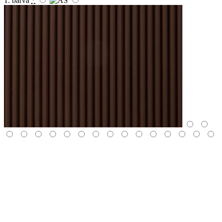
1. barva
*