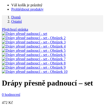
Váš košík je prázdný
Prohlédnout produkty
Domů
Ostatní
Předchozí stránka
Drápy přesně padnoucí – set
0
hodnocení
472
Kč