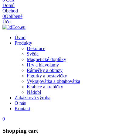
Domů
Obchod
0
Oblíbené
Účet
Úvod
Produkty
Dekorace
Světla
Magnetické doplňky
Hry a hlavolamy
Rámečky a obrazy
Figurky a postavičky
Vykrajovátka a obtahovátka
Krabice a krabičky
Nádobí
Zakázková výroba
O nás
Kontakt
0
Shopping cart