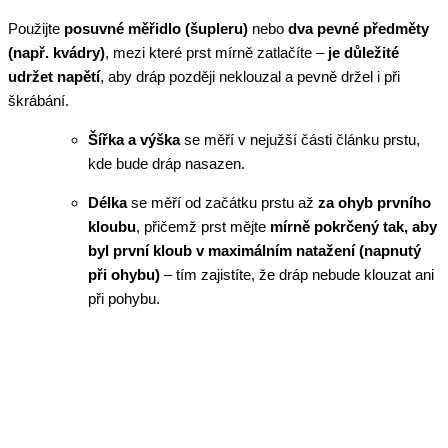
Použijte
posuvné měřidlo (šupleru)
nebo
dva pevné předměty
(např. kvádry)
, mezi které prst mírně zatlačíte –
je důležité
udržet napětí
, aby dráp později neklouzal a pevně držel i při
škrábání.
Šířka a výška
se měří v nejužší části článku prstu,
kde bude dráp nasazen.
Délka
se měří od začátku prstu až
za ohyb prvního
kloubu
, přičemž prst mějte
mírně pokrčený tak, aby
byl první kloub v maximálním natažení (napnutý
při ohybu)
– tím zajistíte, že dráp nebude klouzat ani
při pohybu.