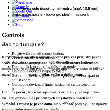
Uvádějte
na celé desetiny milimetru
(např. 19,6 mm),
protože přesnost je klíčová pro ideální nasazení.
Controls
Jak to funguje?
×
Rotate with the left mouse button.
Každý dráp je
vyráběn na míru přesně pro váš prst
, aby pevně
Zoom with the scroll button.
Adjust camera position with the right mouse button.
seděl, neviklal se a byl pohodlný i při delším nošení. Abychom
Double-click to enter the fullscreen mode.
mohli vytvořit ideální tvar, je třeba při objednávce zadat tři klíčové
On mobile devices swipe to rotate.
rozměry v milimetrech –
šířku, výšku a délku prstu
.
On mobile devices pinch two fingers together or apart to
adjust zoom.
On mobile devices 3 finger horizontal swipe performs
panning.
Dráp má
pevný, lehce ostřejší hrot
, který lze využít nejen jako
vizuální ozdobu, ale i při
jemných smyslových hrách
nebo
škrábání.
Ostrost je pevně daná
, ale v případě potřeby ji lze upravit
jednoduchým domácím přibroušením.