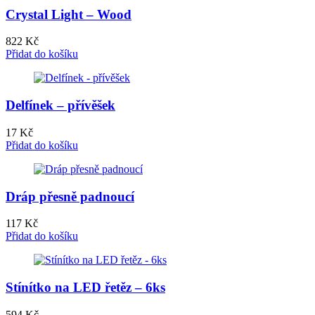
Crystal Light – Wood
822
Kč
Přidat do košíku
Delfínek – přívěšek
17
Kč
Přidat do košíku
Dráp přesně padnoucí
117
Kč
Přidat do košíku
Stínítko na LED řetěz – 6ks
594
Kč