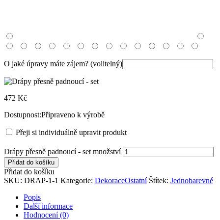
O jaké úpravy máte zájem?
(volitelný)
472
Kč
Dostupnost:
Připraveno k výrobě
Přeji si individuálně upravit produkt
Drápy přesně padnoucí - set množství
Přidat do košíku
Přidat do košíku
SKU:
DRAP-1-1
Kategorie:
Dekorace
Ostatní
Štítek:
Jednobarevné
Popis
Další informace
Hodnocení (0)